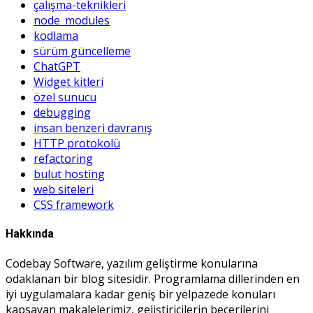
çalışma-teknikleri
node_modules
kodlama
sürüm güncelleme
ChatGPT
Widget kitleri
özel sunucu
debugging
insan benzeri davranış
HTTP protokolü
refactoring
bulut hosting
web siteleri
CSS framework
Hakkında
Codebay Software, yazılım geliştirme konularına
odaklanan bir blog sitesidir. Programlama dillerinden en
iyi uygulamalara kadar geniş bir yelpazede konuları
kapsayan makalelerimiz, geliştiricilerin becerilerini