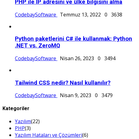
PHP ile IP adresini ve ülke bilgisini alma
CodebaySoftware
Temmuz 13, 2022
0
3638
Python paketlerini C# ile kullanmak: Python
.NET vs. ZeroMQ
CodebaySoftware
Nisan 26, 2023
0
3494
Tailwind CSS nedir? Nasıl kullanılır?
CodebaySoftware
Nisan 9, 2023
0
3479
Kategoriler
Yazılım
(22)
PHP
(3)
Yazılım Hataları ve Çözümleri
(6)