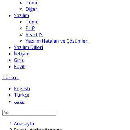
Tümü
Diğer
Yazılım
Tümü
PHP
React JS
Yazılım Hataları ve Çözümleri
Yazılım Dilleri
İletişim
Giriş
Kayıt
Türkçe
English
Türkçe
عربي
Anasayfa