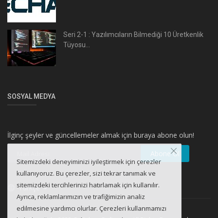
Seri 2-1 : Yazılımcıların Bilmediği 10 Üretkenlik
Tüyosu...
SOSYAL MEDYA
İlginç şeyler ve güncellemeler almak için buraya abone olun!
Abone Ol
Sitemizdeki deneyiminizi iyileştirmek için çerezler
kullanıyoruz. Bu çerezler, sizi tekrar tanımak ve
sitemizdeki tercihlerinizi hatırlamak için kullanılır.
Türkçe
Ayrıca, reklamlarımızın ve trafiğimizin analiz
edilmesine yardımcı olurlar. Çerezleri kullanmamızı