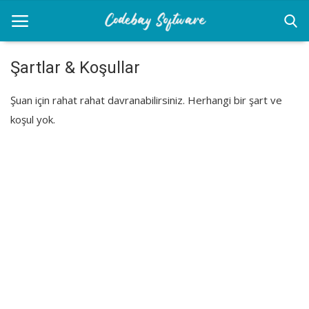
Şartlar & Koşullar
Anasayfa
Şuan için rahat rahat davranabilirsiniz. Herhangi bir şart ve
koşul yok.
Diğer
Yazılım
Yazılım Dilleri
İletişim
Giriş
Kayıt