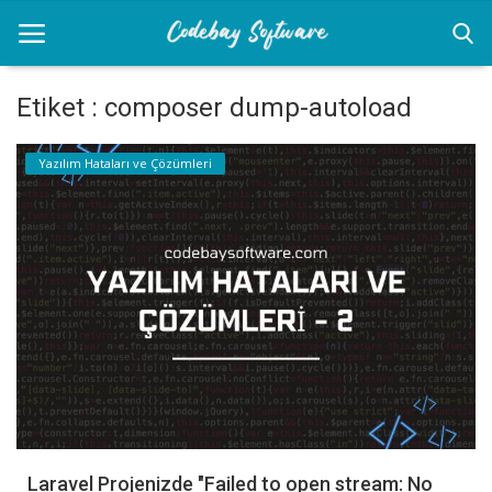
Etiket : composer dump-autoload
Anasayfa
Yazılım Hataları ve Çözümleri
Diğer
Yazılım
Yazılım Dilleri
İletişim
Giriş
Kayıt
Laravel Projenizde "Failed to open stream: No