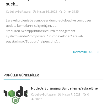
such...
Türkçe
CodebaySoftware
Nisan 16, 2023
0
3135
Laravel projenizde composer dump-autoload ve composer
update komutlarını çalıştırdığınızda,
"require(C:\xampp\htdocs\church-management-
system\vendor\composer/../unicodeveloper/laravel-
paystack/src/Support/helpers.php):...
Devamını Oku
POPÜLER GÖNDERILER
NodeJs Sürümünü Güncelleme/Yükseltme
CodebaySoftware
Nisan 7, 2023
0
3867