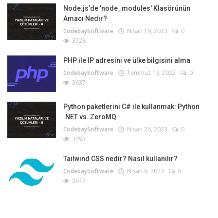
Node.js'de 'node_modules' Klasörünün
Amacı Nedir?
CodebaySoftware
Nisan 19, 2023
0
3728
PHP ile IP adresini ve ülke bilgisini alma
CodebaySoftware
Temmuz 13, 2022
0
3637
Python paketlerini C# ile kullanmak: Python
.NET vs. ZeroMQ
CodebaySoftware
Nisan 26, 2023
0
3493
Tailwind CSS nedir? Nasıl kullanılır?
CodebaySoftware
Nisan 9, 2023
0
3477