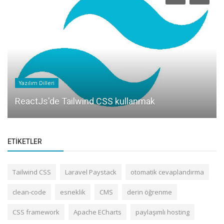
Yazılım Dilleri
ReactJs'de Tailwind CSS kullanmak
ETIKETLER
Tailwind CSS
Laravel Paystack
otomatik cevaplandırma
clean-code
esneklik
CMS
derin öğrenme
CSS framework
Apache ECharts
paylaşımlı hosting