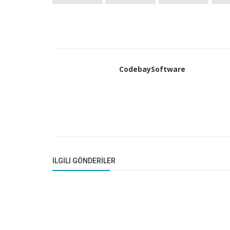
CodebaySoftware
İLGILI GÖNDERILER