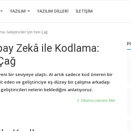
YAZILIM
YAZILIM DILLERI
İLETIŞIM
a: Geliştiriciler İçin Yeni Çağ
P
pay Zekâ ile Kodlama:
 Çağ
eni bir seviyeye ulaştı. AI artık sadece kod öneren bir
it eden ve geliştiriciye eş-düzey bir çalışma arkadaşı
liştiricileri nelerin beklediğini anlatıyoruz.
Okuma Listesine Ekle