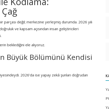
ile Kodlama:
i Çağ
bir parçası değil; merkezine yerleşmiş durumda. 2026 yılı
 doğruluk ve kapsam açısından insan geliştiricileri
.
rin beklediğini ele alıyoruz.
dun Büyük Bölümünü Kendisi
viyesindeydi. 2026’da ise yapay zekâ şunları doğrudan
K
Ya
P
Ya