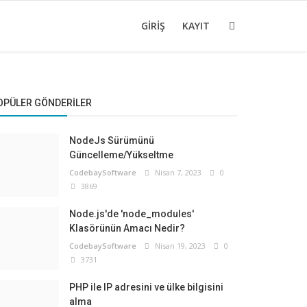
GIRIŞ
KAYIT
OPÜLER GÖNDERILER
NodeJs Sürümünü
Güncelleme/Yükseltme
CodebaySoftware
Nisan 7, 2023
0
3869
Node.js'de 'node_modules'
Klasörünün Amacı Nedir?
CodebaySoftware
Nisan 19, 2023
0
3731
PHP ile IP adresini ve ülke bilgisini
alma