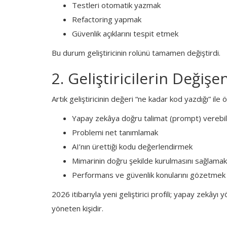
Testleri otomatik yazmak
Refactoring yapmak
Güvenlik açıklarını tespit etmek
Bu durum geliştiricinin rolünü tamamen değiştirdi.
2. Geliştiricilerin Değişe
Yazılım
Artık geliştiricinin değeri “ne kadar kod yazdığı” ile
Seri 2-3 : Debugging Masterclass: 
Yapay zekâya doğru talimat (prompt) verebi
e
3 Kat Hızlı Çözme Yöntemleri...
Problemi net tanımlamak
AI’nın ürettiği kodu değerlendirmek
Mimarinin doğru şekilde kurulmasını sağlamak
Performans ve güvenlik konularını gözetmek
2026 itibarıyla yeni geliştirici profili; yapay zekây
yöneten kişidir.