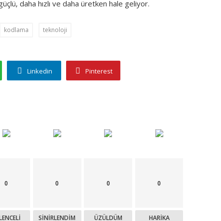
lü, daha hızlı ve daha üretken hale geliyor.
kodlama
teknoloji
Linkedin
Pinterest
0
0
0
0
LENCELI
SINIRLENDIM
ÜZÜLDÜM
HARIKA