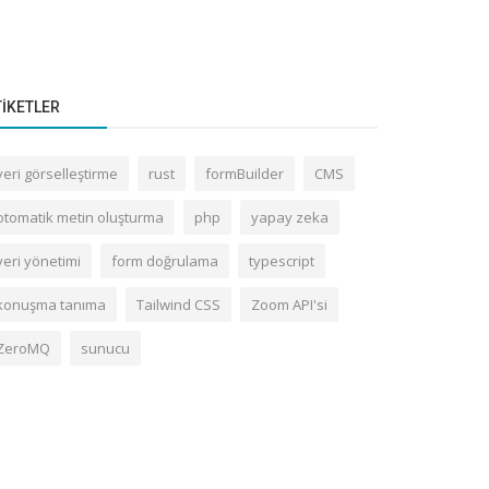
TIKETLER
veri görselleştirme
rust
formBuilder
CMS
otomatik metin oluşturma
php
yapay zeka
veri yönetimi
form doğrulama
typescript
konuşma tanıma
Tailwind CSS
Zoom API'si
ZeroMQ
sunucu