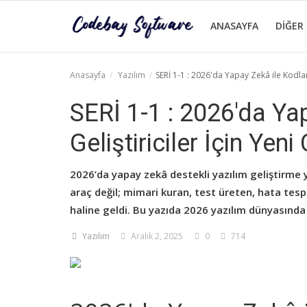
ANASAYFA
DIĞER
Anasayfa
Yazılım
SERİ 1-1 : 2026'da Yapay Zekâ ile Kodlam
Anasayfa
SERİ 1-1 : 2026'da Ya
Diğer
Geliştiriciler İçin Yeni
Yazılım
2026’da yapay zekâ destekli yazılım geliştirme y
Yazılım Dilleri
araç değil; mimari kuran, test üreten, hata tesp
haline geldi. Bu yazıda 2026 yazılım dünyasında ge
İletişim
Yazılım
Aralık 2, 2025
0
714
Giriş
Kayıt