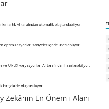
lar
E
leri artık AI tarafından otomatik oluşturulabiliyor.
optimizasyonları saniyeler içinde üretilebiliyor.
ı ve UI/UX varyasyonları AI tarafından hazırlanabiliyor.
k bir şekilde oluşturuluyor.
ay Zekânın En Önemli Alanı