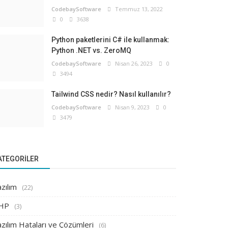
CodebaySoftware
Temmuz 13, 2022
0
3638
Python paketlerini C# ile kullanmak:
Python .NET vs. ZeroMQ
CodebaySoftware
Nisan 26, 2023
0
3494
Tailwind CSS nedir? Nasıl kullanılır?
CodebaySoftware
Nisan 9, 2023
0
3479
ATEGORILER
zılım
(22)
HP
(3)
zılım Hataları ve Çözümleri
(6)