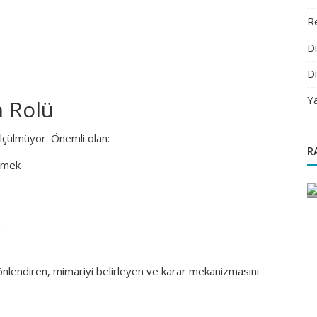
Re
D
D
Ya
n Rolü
Yazılım
 ölçülmüyor. Önemli olan:
R
Hataları
Seri 2-4 : Refactoring Nasıl Profesyonel
lmek
Yapılır? (2026)
ı yönlendiren, mimariyi belirleyen ve karar mekanizmasını