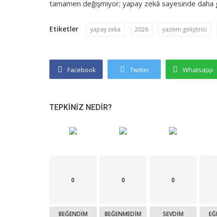
tamamen değişmiyor; yapay zekâ sayesinde daha güç
Etiketler
yapay zeka
2026
yazılım geliştirici
Facebook
Twitter
Whatsapp
TEPKINIZ NEDIR?
0
0
0
BEĞENDIM
BEĞENMEDIM
SEVDIM
EĞ