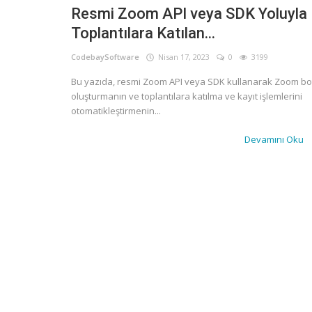
Resmi Zoom API veya SDK Yoluyla
Türkçe
Toplantılara Katılan...
CodebaySoftware
Nisan 17, 2023
0
3199
Bu yazıda, resmi Zoom API veya SDK kullanarak Zoom bo
oluşturmanın ve toplantılara katılma ve kayıt işlemlerini
otomatikleştirmenin...
Devamını Oku