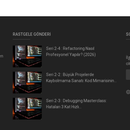
RASTGELE GÖNDERI
S
Seri 2-4 : Refactoring Nasıl
Profesyonel Yapılır? (2026)
en
İl
ol
Seri 2-2 : Büyük Projelerde
Kaybolmama Sanatı: Kod Mimarisinin...
s
Seri 2-3 : Debugging Masterclass:
Hataları 3 Kat Hızlı...