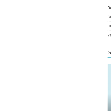
Re
D
D
Ya
R
Yazılım Hataları ve Çözümleri
Resmi Zoom API veya SDK Yoluyla