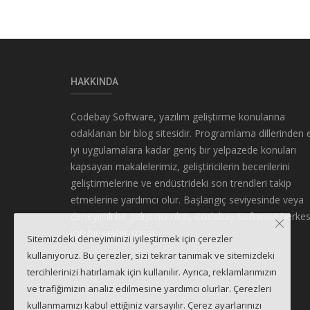
HAKKINDA
Codebay Software, yazılım geliştirme konularına
odaklanan bir blog sitesidir. Programlama dillerinden 
iyi uygulamalara kadar geniş bir yelpazede konuları
kapsayan makalelerimiz, geliştiricilerin becerilerini
geliştirmelerine ve endüstrideki son trendleri takip
etmelerine yardımcı olur. Başlangıç seviyesinde veya
deneyimli bir geliştirici olun, Codebay Software herke
için bir şeyler sunar.
Sitemizdeki deneyiminizi iyileştirmek için çerezler
kullanıyoruz. Bu çerezler, sizi tekrar tanımak ve sitemizdeki
tercihlerinizi hatırlamak için kullanılır. Ayrıca, reklamlarımızın
ve trafiğimizin analiz edilmesine yardımcı olurlar. Çerezleri
kullanmamızı kabul ettiğiniz varsayılır. Çerez ayarlarınızı