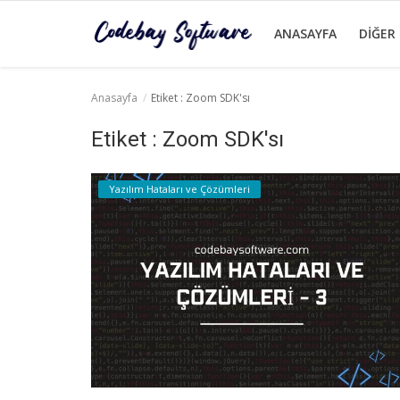
ANASAYFA
DIĞER
Anasayfa
Etiket : Zoom SDK'sı
Anasayfa
Etiket : Zoom SDK'sı
Diğer
Yazılım Hataları ve Çözümleri
Yazılım
Yazılım Dilleri
İletişim
Giriş
Kayıt