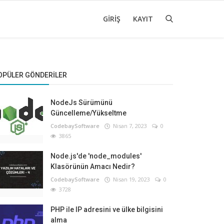
GIRIŞ
KAYIT
OPÜLER GÖNDERILER
NodeJs Sürümünü
Güncelleme/Yükseltme
CodebaySoftware
Nisan 7, 2023
0
3865
Node.js'de 'node_modules'
Klasörünün Amacı Nedir?
CodebaySoftware
Nisan 19, 2023
0
3728
PHP ile IP adresini ve ülke bilgisini
alma