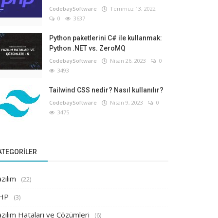
CodebaySoftware
Temmuz 13, 2022
0
3637
Python paketlerini C# ile kullanmak:
Python .NET vs. ZeroMQ
CodebaySoftware
Nisan 26, 2023
0
3493
Tailwind CSS nedir? Nasıl kullanılır?
CodebaySoftware
Nisan 9, 2023
0
3475
ATEGORILER
zılım
(22)
HP
(3)
zılım Hataları ve Çözümleri
(6)