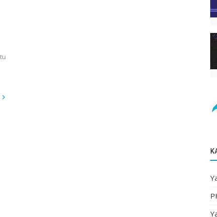
tu
K
Ya
P
Ya