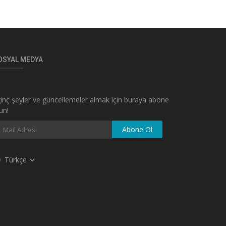
OSYAL MEDYA
ginç şeyler ve güncellemeler almak için buraya abone
un!
Abone Ol
Türkçe