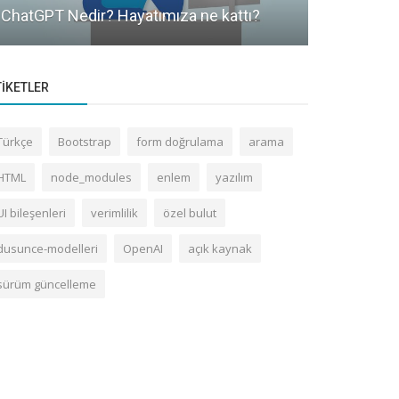
ChatGPT Nedir? Hayatımıza ne kattı?
Güncellem
TIKETLER
Türkçe
Bootstrap
form doğrulama
arama
HTML
node_modules
enlem
yazılım
UI bileşenleri
verimlilik
özel bulut
dusunce-modelleri
OpenAI
açık kaynak
sürüm güncelleme